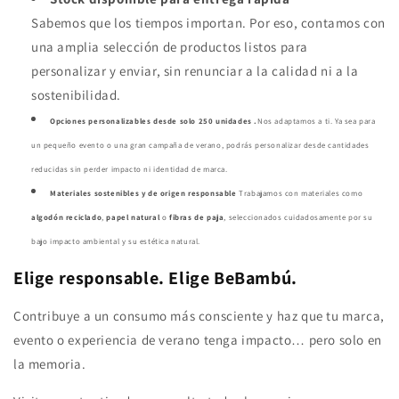
Sabemos que los tiempos importan. Por eso, contamos con
una amplia selección de productos listos para
personalizar y enviar, sin renunciar a la calidad ni a la
sostenibilidad.
Opciones personalizables desde solo 250 unidades .
Nos adaptamos a ti. Ya sea para
un pequeño evento o una gran campaña de verano, podrás personalizar desde cantidades
reducidas sin perder impacto ni identidad de marca.
Materiales sostenibles y de origen responsable
Trabajamos con materiales como
algodón reciclado
,
papel natural
o
fibras de paja
, seleccionados cuidadosamente por su
bajo impacto ambiental y su estética natural.
Elige responsable. Elige BeBambú.
Contribuye a un consumo más consciente y haz que tu marca,
evento o experiencia de verano tenga impacto… pero solo en
la memoria.