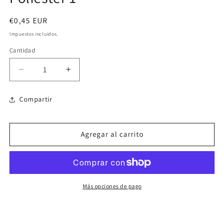
modal
Precio
€0,45 EUR
habitual
Impuestos incluidos.
Cantidad
Reducir
Aumentar
cantidad
cantidad
para
para
Compartir
1
1
COLOR
COLOR
-
-
Agregar al carrito
Serigrafía
Serigrafía
Cinta
Cinta
Poliéster
Poliéster
1
1
Más opciones de pago