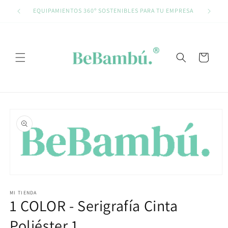
Ir
directamente
EQUIPAMIENTOS 360º SOSTENIBLES PARA TU EMPRESA
al contenido
Carrito
Ir
directamente
a la
información
del producto
Abrir
elemento
multimedia
MI TIENDA
1 COLOR - Serigrafía Cinta
1
en
una
Poliéster 1
ventana