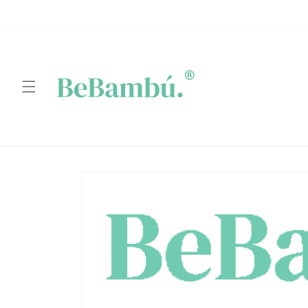
Ir
directamente
al contenido
Ir
directamente
a la
información
del producto