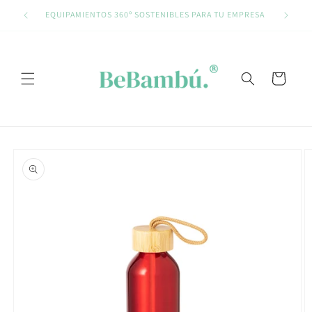
Ir
directamente
EQUIPAMIENTOS 360º SOSTENIBLES PARA TU EMPRESA
al contenido
Carrito
Ir
directamente
a la
información
del producto