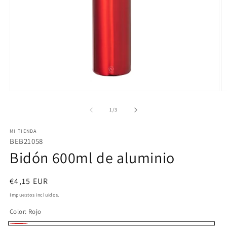
Abrir
Ab
elemento
e
multimedia
m
de
1
/
3
1
2
en
e
MI TIENDA
una
u
ventana
v
BEB21058
modal
m
Bidón 600ml de aluminio
Precio
€4,15 EUR
habitual
Impuestos incluidos.
Color:
Rojo