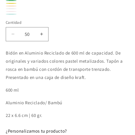
Rojo
Verde
Amarillo
Naranja
Variante
Plateado
Variante
Rosa
Variante
agotada
Azul
Variante
agotada
Cantidad
agotada
o
verdoso
agotada
o
o
no
o
Reducir
Aumentar
no
no
disponible
no
cantidad
cantidad
disponible
disponible
para
para
disponible
Bidón en Aluminio Reciclado de 600 ml de capacidad. De
Bidón
Bidón
originales y variados colores pastel metalizados. Tapón a
600ml
600ml
de
de
rosca en bambú con cordón de transporte trenzado.
aluminio
aluminio
Presentado en una caja de diseño kraft.
600 ml
Aluminio Reciclado/ Bambú
22 x 6.6 cm | 60 gr.
¿Personalizamos tu producto?