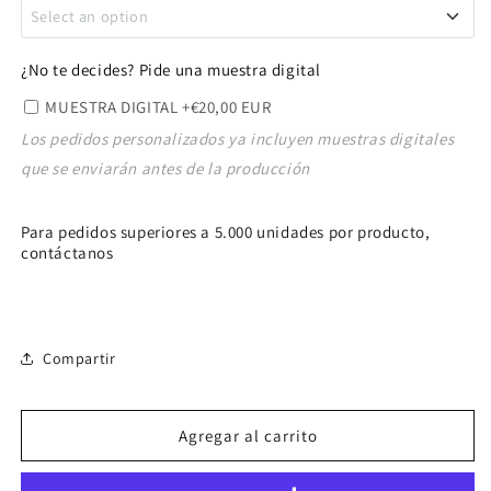
Select an option
COLORES ILIMITADOS - solo para digital
+€40,00
¿No te decides? Pide una muestra digital
EUR
MUESTRA DIGITAL
+€20,00 EUR
Los pedidos personalizados ya incluyen muestras digitales
1 COLOR
+€60,00 EUR
que se enviarán antes de la producción
Para pedidos superiores a 5.000 unidades por producto,
contáctanos
Compartir
Agregar al carrito