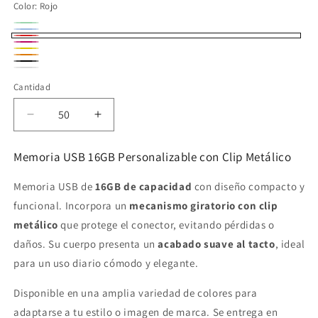
Color:
Rojo
Verde
Variante
Azul
Variante
Rojo
agotada
rosa
agotada
Amarillo
Naranja
o
Negro
o
Blanco
Cantidad
no
no
disponible
disponible
Reducir
Aumentar
cantidad
cantidad
para
para
Memoria USB 16GB Personalizable con Clip Metálico
Memoria
Memoria
USB
USB
Memoria USB de
16GB de capacidad
con diseño compacto y
16GB
16GB
funcional. Incorpora un
mecanismo giratorio con clip
Personalizable
Personalizable
metálico
que protege el conector, evitando pérdidas o
daños. Su cuerpo presenta un
acabado suave al tacto
, ideal
para un uso diario cómodo y elegante.
Disponible en una amplia variedad de colores para
adaptarse a tu estilo o imagen de marca. Se entrega en