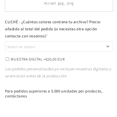
Accept .jpg, .png
CLICHÉ - ¿Cuántos colores contiene tu archivo? Precio
añadido al total del pedido (si necesitas otra opción
contacta con nosotros)
*
Select an option
1 COLOR
+€60,00 EUR
MUESTRA DIGITAL
+€20,00 EUR
Los pedidos personalizados ya incluyen muestras digitales y
2 COLORES
+€110,00 EUR
se enviarán antes de la producción
3 COLORES
+€150,00 EUR
Para pedidos superiores a 5.000 unidades por producto,
contáctanos
4 COLORES
+€180,00 EUR