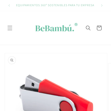
Ir
directamente
EQUIPAMIENTOS 360º SOSTENIBLES PARA TU EMPRESA
al contenido
Carrito
Ir
directamente
a la
información
del producto