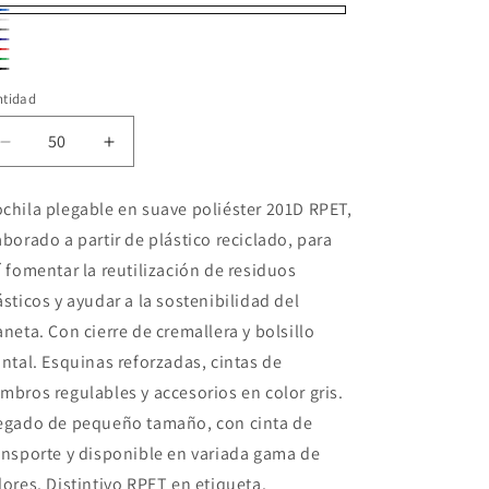
ul
anco
is
ul
jo
rde
gro
rino
ntidad
Reducir
Aumentar
cantidad
cantidad
para
para
chila plegable en suave poliéster 201D RPET,
Mochila
Mochila
aborado a partir de plástico reciclado, para
Folda
Folda
í fomentar la reutilización de residuos
ásticos y ayudar a la sostenibilidad del
aneta. Con cierre de cremallera y bolsillo
ontal. Esquinas reforzadas, cintas de
mbros regulables y accesorios en color gris.
egado de pequeño tamaño, con cinta de
ansporte y disponible en variada gama de
lores. Distintivo RPET en etiqueta.