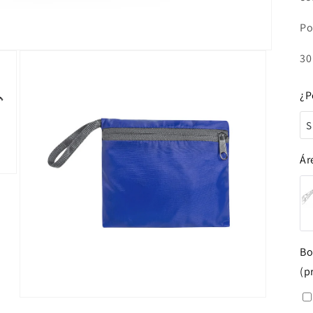
Po
30
¿P
S
S
Ár
Bo
(p
Abrir
elemento