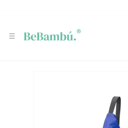
Ir
directamente
al contenido
Ir
directamente
a la
información
del producto