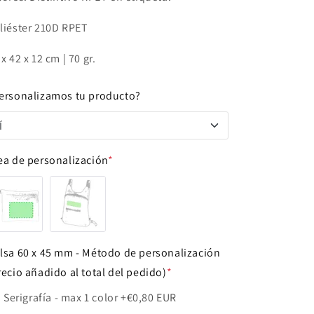
liéster 210D RPET
 x 42 x 12 cm | 70 gr.
ersonalizamos tu producto?
Í
Í
ea de personalización
*
NO
lsa 60 x 45 mm - Método de personalización
recio añadido al total del pedido)
*
Serigrafía - max 1 color
+€0,80 EUR