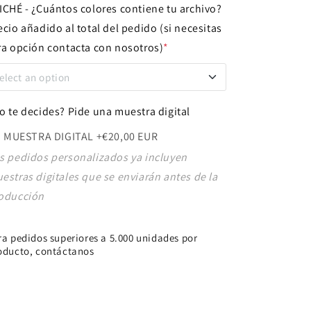
ICHÉ - ¿Cuántos colores contiene tu archivo?
ecio añadido al total del pedido (si necesitas
ra opción contacta con nosotros)
*
elect an option
 COLOR
+€60,00 EUR
o te decides? Pide una muestra digital
MUESTRA DIGITAL
+€20,00 EUR
s pedidos personalizados ya incluyen
estras digitales que se enviarán antes de la
oducción
ra pedidos superiores a 5.000 unidades por
oducto, contáctanos