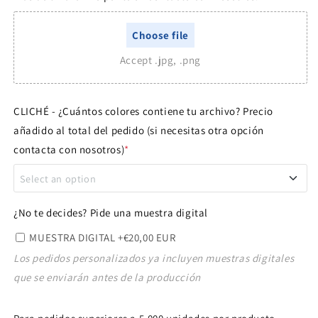
Choose file
Accept .jpg, .png
CLICHÉ - ¿Cuántos colores contiene tu archivo? Precio
añadido al total del pedido (si necesitas otra opción
contacta con nosotros)
*
Select an option
1 COLOR
+€60,00 EUR
¿No te decides? Pide una muestra digital
MUESTRA DIGITAL
+€20,00 EUR
Los pedidos personalizados ya incluyen muestras digitales
que se enviarán antes de la producción