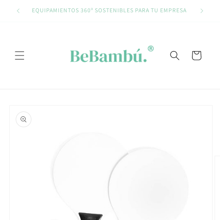
Ir
directamente
EQUIPAMIENTOS 360º SOSTENIBLES PARA TU EMPRESA
al contenido
Carrito
Ir
directamente
a la
información
del producto