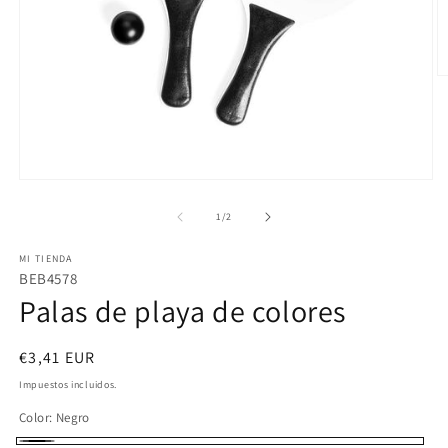
Ab
e
m
2
e
u
v
Abrir
m
elemento
multimedia
de
1
/
2
1
en
MI TIENDA
una
ventana
BEB4578
modal
Palas de playa de colores
Precio
€3,41 EUR
habitual
Impuestos incluidos.
Color:
Negro