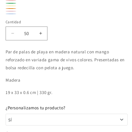
Negro
Rojo
Variante
Verde
Amarillo
Variante
agotada
Naranja
Rosa
agotada
Azul
Variante
o
Cantidad
o
agotada
no
no
o
Reducir
Aumentar
disponible
disponible
no
cantidad
cantidad
para
para
disponible
Par de palas de playa en madera natural con mango
Palas
Palas
reforzado en variada gama de vivos colores. Presentadas en
de
de
playa
playa
bolsa redecilla con pelota a juego.
de
de
colores
colores
Madera
19 x 33 x 0.6 cm | 330 gr.
¿Personalizamos tu producto?
SÍ