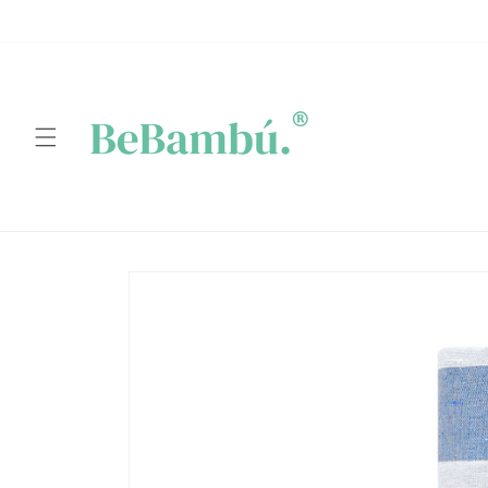
Ir
directamente
al contenido
Ir
directamente
a la
información
del producto