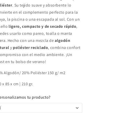
liéster
. Su tejido suave y absorbente lo
nvierte en el complemento perfecto para la
aya, la piscina o una escapada al sol. Con un
seño
ligero, compacto y de
secado rápido
,
edes usarlo como pareo, toalla o manta
gera. Hecho con una mezcla de
algodón
tural
y
poliéster reciclado
, combina confort
compromiso con el medio ambiente. ¡Un
st en tu bolso de verano!
% Algodón/ 20% Poliéster 150 g/ m2
0 x 85 x cm | 210 gr.
ersonalizamos tu producto?
Í