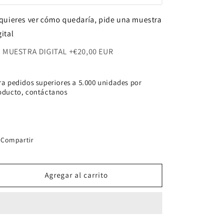
 COLOR
+€60,00 EUR
 quieres ver cómo quedaría, pide una muestra
gital
 COLORES
+€110,00 EUR
MUESTRA DIGITAL
+€20,00 EUR
 COLORES
+€150,00 EUR
ra pedidos superiores a 5.000 unidades por
 COLORES
+€180,00 EUR
oducto, contáctanos
Compartir
Agregar al carrito