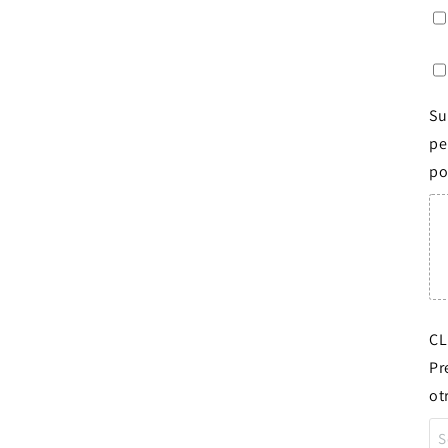
Su
pe
po
CL
Pr
ot
S