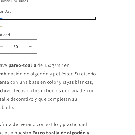
bitual
uestos incluidos.
or:
Azul
ul
ul
is
ige
aro
ntidad
Reducir
Aumentar
cantidad
cantidad
para
para
ave
pareo-toalla
de 150g/m2 en
Pareo
Pareo
mbinación de algodón y poliéster. Su diseño
toalla
toalla
algodón
algodón
enta con una base en color y rayas blancas,
y
y
ncluye flecos en los extremos que añaden un
poliéster
poliéster
talle decorativo y que completan su
abado.
sfruta del verano con estilo y practicidad
acias a nuestro
Pareo toalla de algodón y