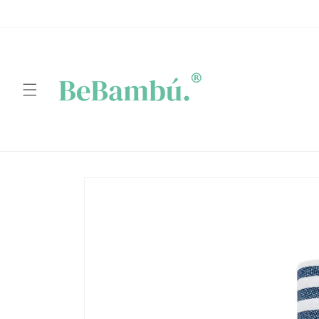
Ir
directamente
al contenido
Ir
directamente
a la
información
del producto