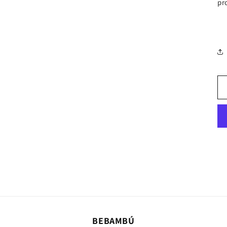
4
pr
BEBAMBÚ