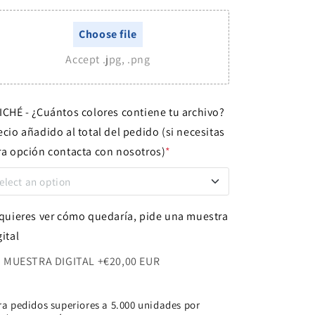
Choose file
Accept .jpg, .png
ICHÉ - ¿Cuántos colores contiene tu archivo?
ecio añadido al total del pedido (si necesitas
ra opción contacta con nosotros)
*
elect an option
 COLOR
+€60,00 EUR
 quieres ver cómo quedaría, pide una muestra
gital
 COLORES
+€110,00 EUR
MUESTRA DIGITAL
+€20,00 EUR
 COLORES
+€150,00 EUR
ra pedidos superiores a 5.000 unidades por