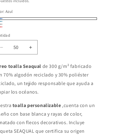
bitual
uestos incluidos.
or:
Azul
ul
ul
is
jo
aro
ntidad
Reducir
Aumentar
cantidad
cantidad
para
para
reo toalla Seaqual
de 300 g/m² fabricado
Pareo
Pareo
n 70% algodón reciclado y 30% poliéster
toalla
toalla
Seaqual
Seaqual
ciclado, un tejido responsable que ayuda a
mpiar los océanos.
estra
toalla personalizable
,cuenta con un
seño con base blanca y rayas de color,
matado con flecos decorativos. Incluye
iqueta SEAQUAL que certifica su origen