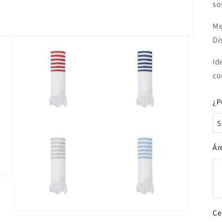
so
Me
Di
Id
co
¿P
S
S
Ár
Ce
Abrir
elemento