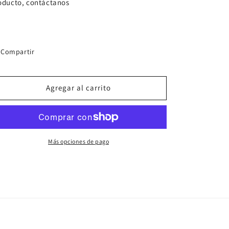
 COLORES
+€180,00 EUR
oducto, contáctanos
Compartir
Agregar al carrito
Más opciones de pago