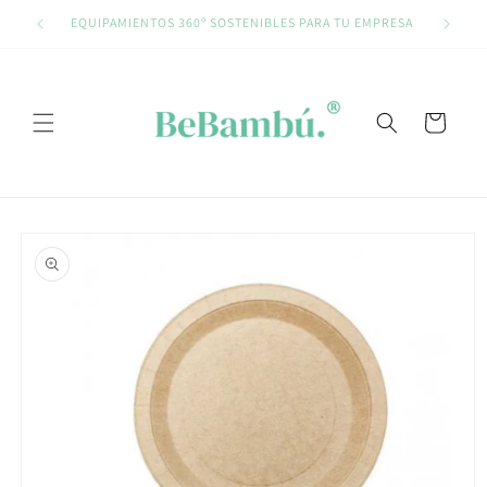
Ir
directamente
EQUIPAMIENTOS 360º SOSTENIBLES PARA TU EMPRESA
al contenido
Carrito
Ir
directamente
a la
información
del producto