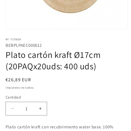
Abrir
elemento
multimedia
MI TIENDA
1
BEBPLPAEC000012
en
Plato cartón kraft Ø17cm
una
ventana
modal
(20PAQx20uds: 400 uds)
Precio
€26,89 EUR
habitual
Impuestos incluidos.
Cantidad
Reducir
Aumentar
cantidad
cantidad
para
para
Plato cartón kraft con recubrimiento water base. 100%
Plato
Plato