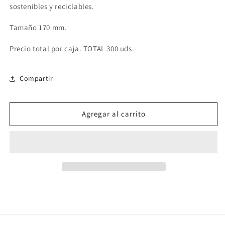
sostenibles y reciclables.
cartón
cartón
kraft
kraft
Tamaño 170 mm.
Ø17cm
Ø17cm
(20PAQx20uds:
(20PAQx20uds:
Precio total por caja. TOTAL 300 uds.
400
400
uds)
uds)
Compartir
Agregar al carrito