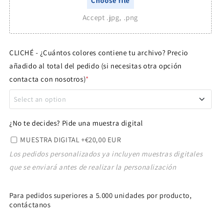
Choose file
Accept .jpg, .png
CLICHÉ - ¿Cuántos colores contiene tu archivo? Precio
añadido al total del pedido (si necesitas otra opción
contacta con nosotros)
*
Select an option
1 COLOR
+€60,00 EUR
¿No te decides? Pide una muestra digital
MUESTRA DIGITAL
+€20,00 EUR
2 COLORES
+€110,00 EUR
Los pedidos personalizados ya incluyen muestras digitales
que se enviará antes de realizar la personalización
3 COLORES
+€150,00 EUR
4 COLORES
+€180,00 EUR
Para pedidos superiores a 5.000 unidades por producto,
contáctanos
FULLCOLOR - solo para digital
+€40,00 EUR