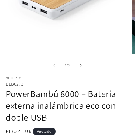
Abrir
elemento
multimedia
Ab
1
e
en
m
de
1
/
3
una
2
ventana
e
modal
MI TIENDA
u
v
BEB6273
m
PowerBambú 8000 – Batería
externa inalámbrica eco con
doble USB
Precio
€17,34 EUR
Agotado