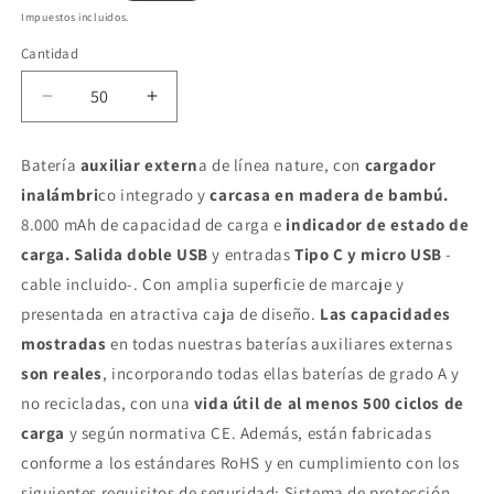
habitual
Impuestos incluidos.
Cantidad
Reducir
Aumentar
cantidad
cantidad
para
para
Batería
auxiliar extern
a de línea nature, con
cargador
PowerBambú
PowerBambú
inalámbri
co integrado y
carcasa en madera de bambú.
8000
8000
–
–
8.000 mAh de capacidad de carga e
indicador de estado de
Batería
Batería
carga.
Salida doble USB
y entradas
Tipo C y micro USB
-
externa
externa
cable incluido-. Con amplia superficie de marcaje y
inalámbrica
inalámbrica
presentada en atractiva caja de diseño.
eco
eco
Las capacidades
con
con
mostradas
en todas nuestras baterías auxiliares externas
doble
doble
son reales
, incorporando todas ellas baterías de grado A y
USB
USB
no recicladas, con una
vida útil de al menos 500 ciclos de
carga
y según normativa CE. Además, están fabricadas
conforme a los estándares RoHS y en cumplimiento con los
siguientes requisitos de seguridad: Sistema de protección