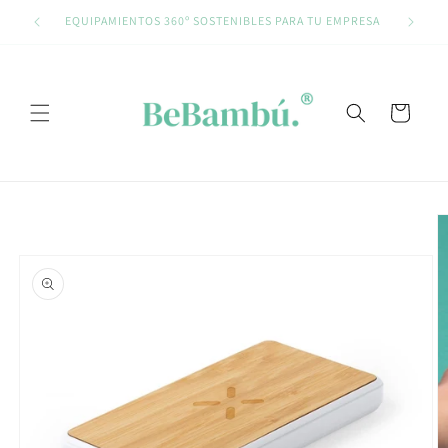
Ir
directamente
EQUIPAMIENTOS 360º SOSTENIBLES PARA TU EMPRESA
al contenido
Carrito
Ir
directamente
a la
información
del producto