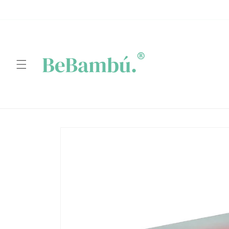
Ir
directamente
al contenido
Ir
directamente
a la
información
del producto