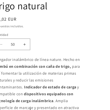
rigo natural
ecio
5,02 EUR
bitual
uestos incluidos.
ntidad
Reducir
Aumentar
cantidad
cantidad
para
para
rgador inalámbrico de línea nature. Hecho en
Power
Power
mbú en combinación con caña de trigo,
para
bank
bank
Inalámbrico
Inalámbrico
í fomentar la utilización de materias primas
en
en
turales y reducir las emisiones
bambú
bambú
ntaminantes.
Indicador de estado de carga
y
y
y
caña
caña
mpatible con
dispositivos equipados con
de
de
cnología de carga inalámbrica
. Amplia
trigo
trigo
perficie de marcaje y presentado en atractiva
natural
natural