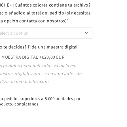
ICHÉ - ¿Cuántos colores contiene tu archivo?
ecio añadido al total del pedido (si necesitas
ra opción contacta con nosotros)
*
elect an option
 COLOR
+€60,00 EUR
o te decides? Pide una muestra digital
MUESTRA DIGITAL
+€20,00 EUR
 COLORES
+€110,00 EUR
s pedidos personalizados ya incluyen
estras digitales que se enviará antes de
 COLORES
+€150,00 EUR
alizar la personalización
 COLORES
+€180,00 EUR
ra pedidos superiores a 5.000 unidades por
oducto, contáctanos