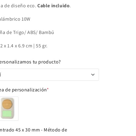
ja de diseño eco.
Cable incluido
.
alámbrico 10W
ña de Trigo/ ABS/ Bambú
2 x 1.4 x 6.9 cm | 55 gr.
ersonalizamos tu producto?
Í
Í
ea de personalización
*
NO
ntrado 45 x 30 mm - Método de