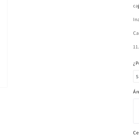
ca
In
Ca
11.
¿P
S
S
Ár
Ce