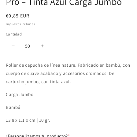
Pro – Tinta Azul Carga Jumbo
Precio
€0,85 EUR
habitual
Impuestos incluidos.
Cantidad
Reducir
Aumentar
cantidad
cantidad
para
para
Roller de capucha de línea nature. Fabricado en bambú, con
Bolígrafo
Bolígrafo
cuerpo de suave acabado y accesorios cromados. De
Ecológico
Ecológico
Bamboo
Bamboo
cartucho jumbo, con tinta azul.
Pro
Pro
–
–
Carga Jumbo
Tinta
Tinta
Azul
Azul
Bambú
Carga
Carga
Jumbo
Jumbo
13.8 x 1.1 x cm
| 10 gr.
¿Personalizamos tu producto?
*