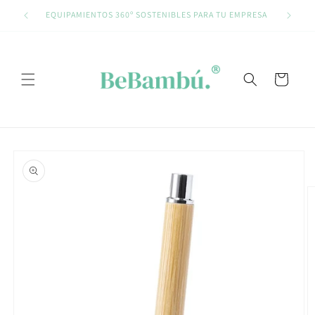
Ir
directamente
EQUIPAMIENTOS 360º SOSTENIBLES PARA TU EMPRESA
al contenido
Carrito
Ir
directamente
a la
información
del producto