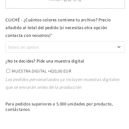
CLICHÉ - ¿Cuántos colores contiene tu archivo? Precio
añadido al total del pedido (si necesitas otra opción
contacta con nosotros)
*
Select an option
1 COLOR
+€60,00 EUR
¿No te decides? Pide una muestra digital
MUESTRA DIGITAL
+€20,00 EUR
2 COLORES
+€110,00 EUR
Los pedidos personalizados ya incluyen muestras digitales
que se enviarán antes de la producción
3 COLORES
+€150,00 EUR
4 COLORES
+€180,00 EUR
Para pedidos superiores a 5.000 unidades por producto,
contáctanos