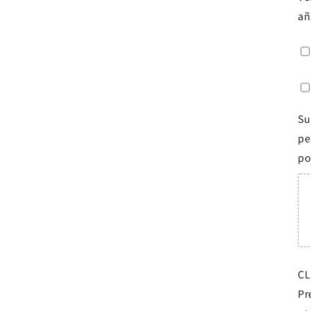
añ
Su
pe
po
CL
Pr