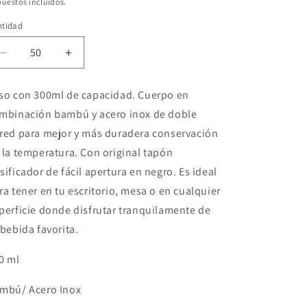
bitual
uestos incluidos.
ntidad
Reducir
Aumentar
cantidad
cantidad
para
para
so con 300ml de capacidad. Cuerpo en
Termo
Termo
mbinación bambú y acero inox de doble
Bosque
Bosque
Horizonte
Horizonte
red para mejor y más duradera conservación
 la temperatura. Con original tapón
sificador de fácil apertura en negro. Es ideal
ra tener en tu escritorio, mesa o en cualquier
perficie donde disfrutar tranquilamente de
 bebida favorita.
0 ml
mbú/ Acero Inox