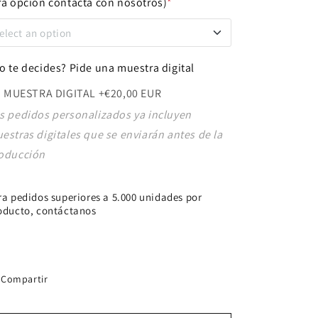
ra opción contacta con nosotros)
*
elect an option
OLORES ILIMITADOS - solo para
o te decides? Pide una muestra digital
áser
+€40,00 EUR
MUESTRA DIGITAL
+€20,00 EUR
s pedidos personalizados ya incluyen
 COLOR
+€60,00 EUR
estras digitales que se enviarán antes de la
oducción
ra pedidos superiores a 5.000 unidades por
oducto, contáctanos
Compartir