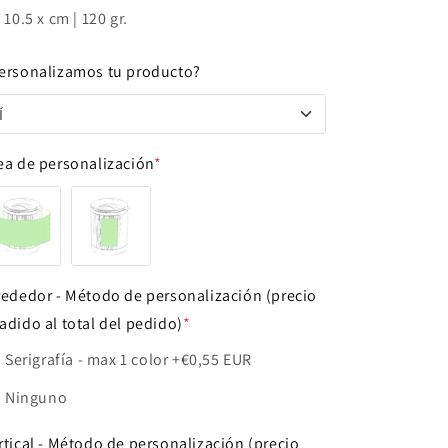
x 10.5 x cm | 120 gr.
ersonalizamos tu producto?
Í
Í
ea de personalización
*
NO
rededor - Método de personalización (precio
adido al total del pedido)
*
Serigrafía - max 1 color
+€0,55 EUR
Ninguno
rtical - Método de personalización (precio