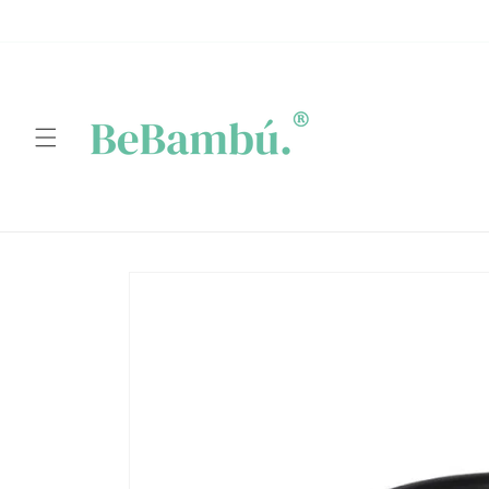
Ir
directamente
al contenido
Ir
directamente
a la
información
del producto